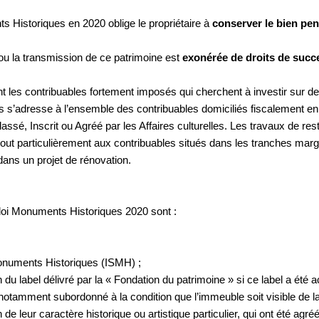
ts Historiques en 2020 oblige le propriétaire à
conserver le bien pe
 ou la transmission de ce patrimoine est
exonérée de droits de succ
es contribuables fortement imposés qui cherchent à investir sur de l’
s s’adresse à l’ensemble des contribuables domiciliés fiscalement e
lassé, Inscrit ou Agréé par les Affaires culturelles. Les travaux de rest
tout particulièrement aux contribuables situés dans les tranches margi
r dans un projet de rénovation.
 loi Monuments Historiques 2020 sont :
Monuments Historiques (ISMH) ;
 du label délivré par la « Fondation du patrimoine » si ce label a été
t notamment subordonné à la condition que l’immeuble soit visible de la
de leur caractère historique ou artistique particulier, qui ont été agréé