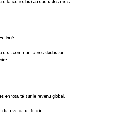
urs fériés inclus) au cours des mois
est loué.
 de droit commun, après déduction
aire.
 en totalité sur le revenu global.
n du revenu net foncier.