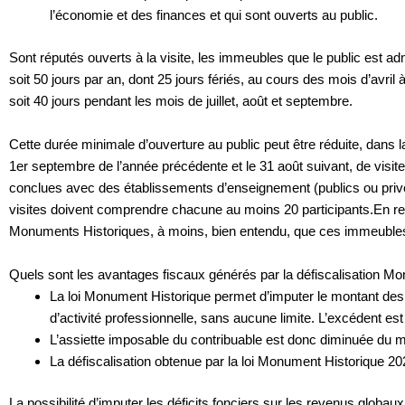
l’économie et des finances et qui sont ouverts au public.
Sont réputés ouverts à la visite, les immeubles que le public est adm
soit 50 jours par an, dont 25 jours fériés, au cours des mois d’avril
soit 40 jours pendant les mois de juillet, août et septembre.
Cette durée minimale d’ouverture au public peut être réduite, dans la
1er septembre de l’année précédente et le 31 août suivant, de visit
conclues avec des établissements d’enseignement (publics ou privés 
visites doivent comprendre chacune au moins 20 participants.En reva
Monuments Historiques, à moins, bien entendu, que ces immeubl
Quels sont les avantages fiscaux générés par la défiscalisation M
La loi Monument Historique permet d’imputer le montant des 
d’activité professionnelle, sans aucune limite. L’excédent es
L’assiette imposable du contribuable est donc diminuée du 
La défiscalisation obtenue par la loi Monument Historique 20
La possibilité d’imputer les déficits fonciers sur les revenus globaux