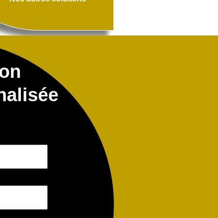
ion
nalisée