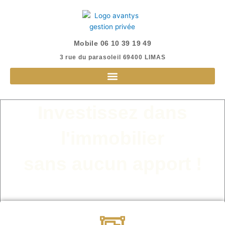
Aller
au
contenu
Mobile 06 10 39 19 49
3 rue du parasoleil 69400 LIMAS​
Investissez dans
l'immobilier
sans aucun apport !